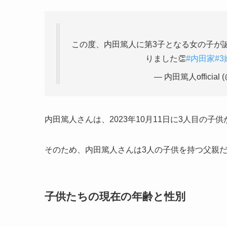
この度、内田篤人に第3子となる女の子が
りました👏
#内田家
#
— 内田篤人official (@
内田篤人さんは、2023年10月11日に3人目の
そのため、内田篤人さんは3人の子供を持つ父親
子供たちの現在の年齢と性別