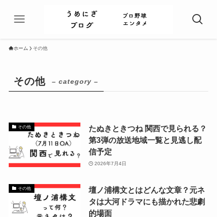
ホーム
その他
その他
– category –
たぬきときつね 関西で見られる？
その他
第3弾の放送地域一覧と見逃し配
信予定
2026年7月4日
壇ノ浦構文とはどんな文章？元ネ
その他
タは大河ドラマにも描かれた悲劇
的場面