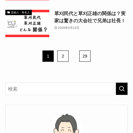
草刈民代と草刈正雄の関係は？実
芸能人・有名人
家は驚きの大会社で兄弟は社長！
2026年5月12日
1
2
...
29