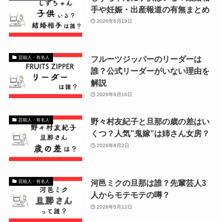
手や妊娠・出産報道の有無まとめ
2026年6月19日
フルーツジッパーのリーダーは
芸能人・有名人
誰？公式リーダーがいない理由を
解説
2026年6月16日
野々村友紀子と旦那の歳の差はい
芸能人・有名人
くつ？人気”鬼嫁”は姉さん女房？
2026年6月2日
河邑ミクの旦那は誰？先輩芸人3
芸能人・有名人
人からモテモテの噂？
2026年5月12日