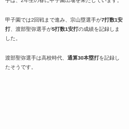
手は、2年生の春に甲子園出場を果たしています。
甲子園では2回戦まで進み、宗山塁選手が
7打数1安
打
、渡部聖弥選手が
5打数1安打
の成績を記録しま
した。
渡部聖弥選手は高校時代、
通算30本塁打
を記録し
たそうです。