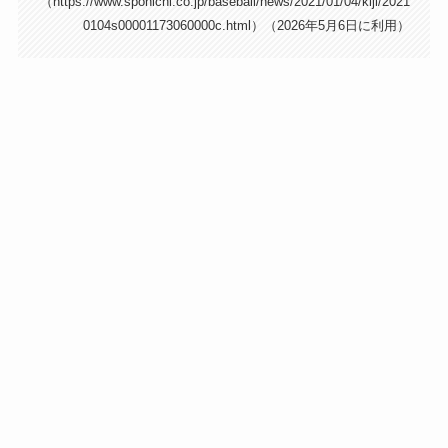
（https://www.sponichi.co.jp/baseball/news/2021/01/04/kiji/2021
0104s00001173060000c.html）（2026年5月6日に利用）