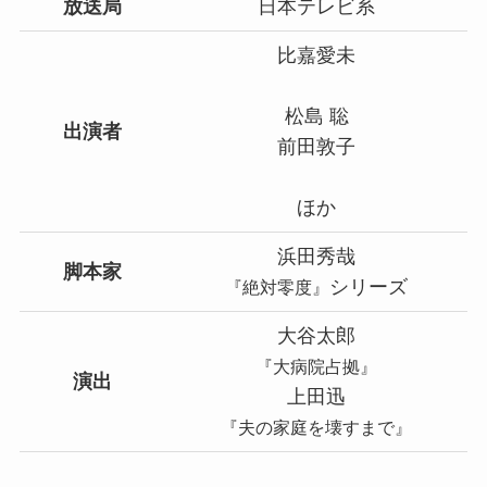
放送局
日本テレビ系
比嘉愛未
松島 聡
出演者
前田敦子
ほか
浜田秀哉
脚本家
シリーズ
『絶対零度』
大谷太郎
『大病院占拠』
演出
上田迅
『夫の家庭を壊すまで』