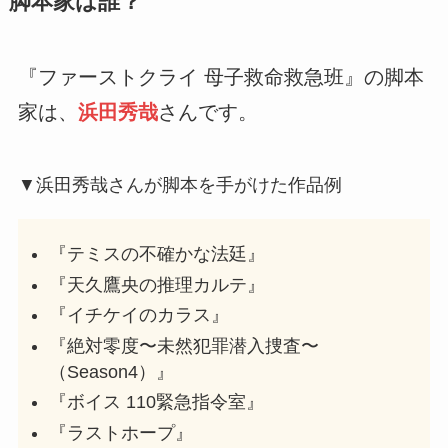
脚本家は誰？
『ファーストクライ 母子救命救急班』の脚本
家は、
浜田秀哉
さんです。
▼浜田秀哉さんが脚本を手がけた作品例
『テミスの不確かな法廷』
『天久鷹央の推理カルテ』
『イチケイのカラス』
『絶対零度〜未然犯罪潜入捜査〜
（Season4）』
『ボイス 110緊急指令室』
『ラストホープ』