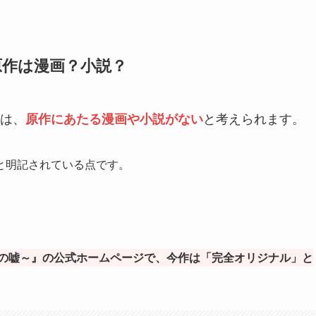
原作は漫画？小説？
は、
原作にあたる漫画や小説がない
と考えられます。
と明記されている点です。
の嘘～』の公式ホームページで、今作は「完全オリジナル」と