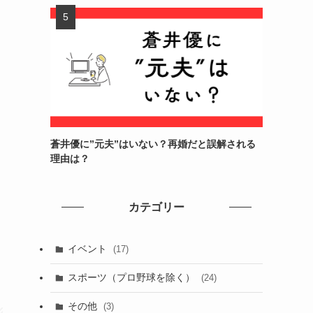
蒼井優に”元夫”はいない？再婚だと誤解される
理由は？
カテゴリー
イベント
(17)
スポーツ（プロ野球を除く）
(24)
その他
(3)