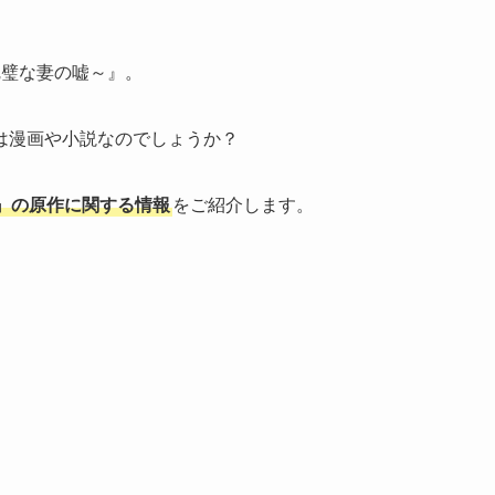
完璧な妻の嘘～』。
は漫画や小説なのでしょうか？
』の原作に関する情報
をご紹介します。