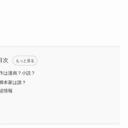
目次
もっと見る
作は漫画？小説？
脚本家は誰？
組情報