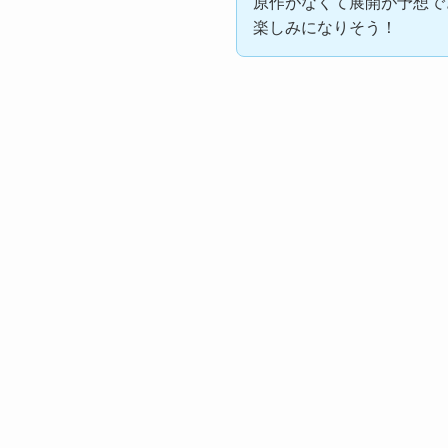
原作がなくて展開が予想で
楽しみになりそう！