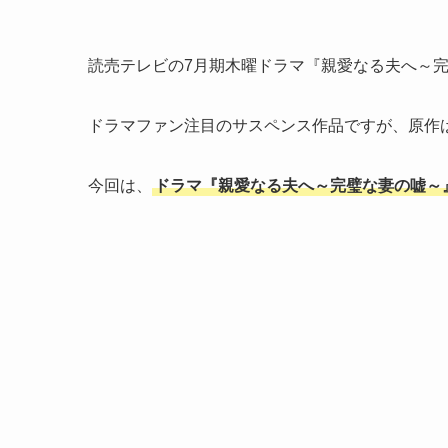
読売テレビの7月期木曜ドラマ『親愛なる夫へ～
ドラマファン注目のサスペンス作品ですが、原作
今回は、
ドラマ『親愛なる夫へ～完璧な妻の嘘～