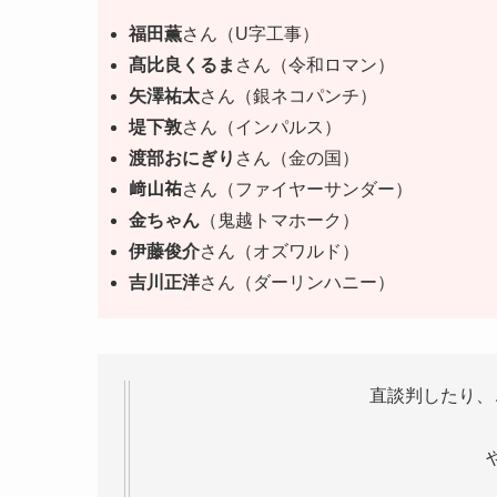
福田薫
さん（U字工事）
髙比良くるま
さん（令和ロマン）
矢澤祐太
さん（銀ネコパンチ）
堤下敦
さん（インパルス）
渡部おにぎり
さん（金の国）
﨑山祐
さん（ファイヤーサンダー）
金ちゃん
（鬼越トマホーク）
伊藤俊介
さん（オズワルド）
吉川正洋
さん（ダーリンハニー）
直談判したり、