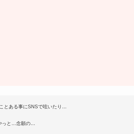
ことある事にSNSで呟いたり…
やっと…念願の…