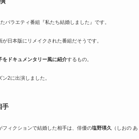
演
れたバラエティ番組『私たち結婚しました』です。
画が日本版にリメイクされた番組だそうです。
子をドキュメンタリー風に紹介
するもの。
ズン2に出演しました。
相手
がフィクションで結婚した相手は、俳優の
塩野瑛久
（しおの あ